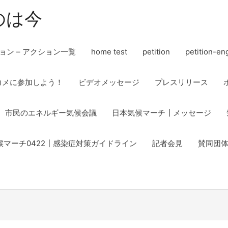
のは今
ョン – アクション一覧
home test
petition
petition-en
コメに参加しよう！
ビデオメッセージ
プレスリリース
市民のエネルギー気候会議
日本気候マーチ┃メッセージ
候マーチ0422┃感染症対策ガイドライン
記者会見
賛同団