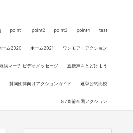
g
point1
point2
point3
point4
test
ホーム2020
ホーム2021
ワンモア・アクション
気候マーチ ビデオメッセージ
直接声をとどけよう
体
賛同団体向けアクションガイド
選挙公約比較
Ｇ7直前全国アクション