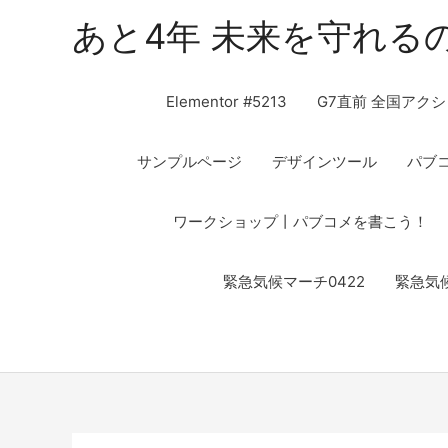
あと4年 未来を守れる
Elementor #5213
G7直前 全国アクシ
サンプルページ
デザインツール
パブ
ワークショップ丨パブコメを書こう！
緊急気候マーチ0422
緊急気