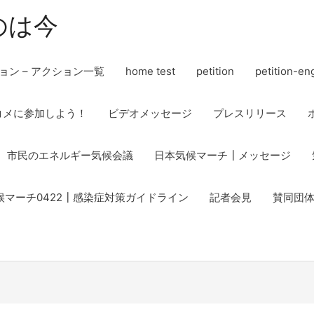
のは今
ョン – アクション一覧
home test
petition
petition-en
コメに参加しよう！
ビデオメッセージ
プレスリリース
市民のエネルギー気候会議
日本気候マーチ┃メッセージ
候マーチ0422┃感染症対策ガイドライン
記者会見
賛同団