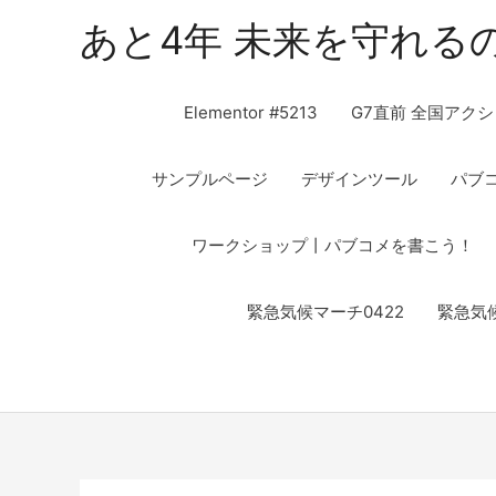
あと4年 未来を守れる
Elementor #5213
G7直前 全国アクシ
サンプルページ
デザインツール
パブ
ワークショップ丨パブコメを書こう！
緊急気候マーチ0422
緊急気