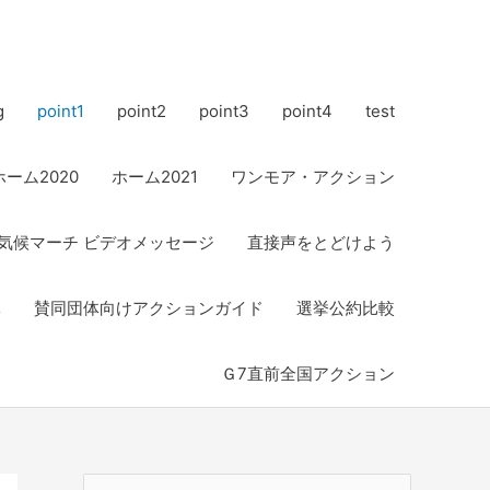
g
point1
point2
point3
point4
test
ホーム2020
ホーム2021
ワンモア・アクション
気候マーチ ビデオメッセージ
直接声をとどけよう
体
賛同団体向けアクションガイド
選挙公約比較
Ｇ7直前全国アクション