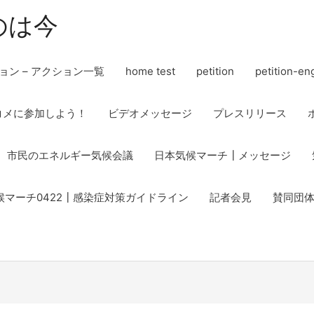
のは今
ョン – アクション一覧
home test
petition
petition-en
コメに参加しよう！
ビデオメッセージ
プレスリリース
市民のエネルギー気候会議
日本気候マーチ┃メッセージ
候マーチ0422┃感染症対策ガイドライン
記者会見
賛同団