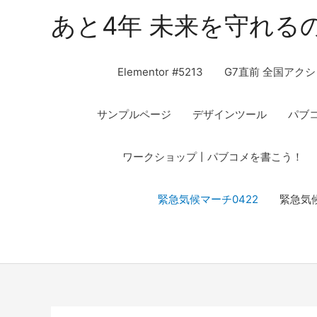
あと4年 未来を守れる
Elementor #5213
G7直前 全国アクシ
サンプルページ
デザインツール
パブ
ワークショップ丨パブコメを書こう！
緊急気候マーチ0422
緊急気