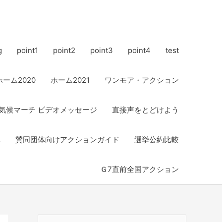
g
point1
point2
point3
point4
test
ホーム2020
ホーム2021
ワンモア・アクション
気候マーチ ビデオメッセージ
直接声をとどけよう
体
賛同団体向けアクションガイド
選挙公約比較
Ｇ7直前全国アクション