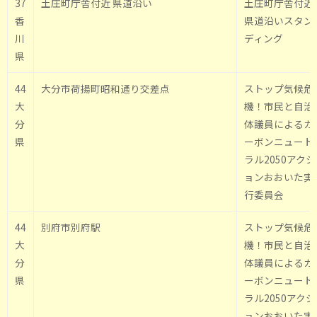
37
土庄町庁舎付近 県道沿い
土庄町庁舎付近
香
県道沿いスタン
川
ディング
県
44
大分市荷揚町昭和通り交差点
ストップ気候危
大
機！市民と自治
分
体議員によるカ
県
ーボンニュート
ラル2050アクシ
ョンおおいた実
行委員会
44
別府市別府駅
ストップ気候危
大
機！市民と自治
分
体議員によるカ
県
ーボンニュート
ラル2050アクシ
ョンおおいた実