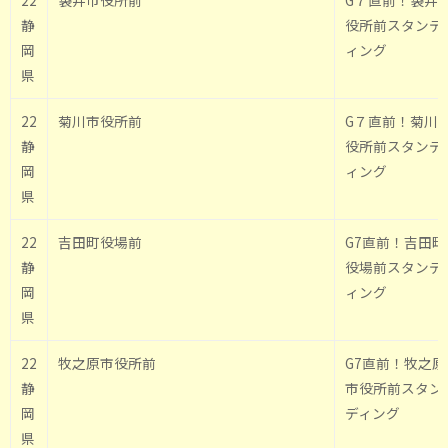
22
袋井市役所前
G７直前！袋井
静
役所前スタンデ
岡
ィング
県
22
菊川市役所前
G７直前！菊川
静
役所前スタンデ
岡
ィング
県
22
吉田町役場前
G7直前！吉田町
静
役場前スタンデ
岡
ィング
県
22
牧之原市役所前
G7直前！牧之原
静
市役所前スタン
岡
ディング
県