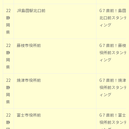
22
JR島田駅北口前
G７直前！島田
静
北口前スタンデ
岡
ィング
県
22
藤枝市役所前
G７直前！藤枝
静
役所前スタンデ
岡
ィング
県
22
焼津市役所前
G７直前！焼津
静
役所前スタンデ
岡
ィング
県
22
富士市役所前
G７直前！富士
静
役所前スタンデ