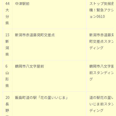
44
中津駅前
ストップ気候危
大
機！緊急アクシ
分
ョン0610
県
15
新潟市赤道藤見町交差点
新潟市赤道藤見
新
町交差点スタン
潟
ディング
県
6
鶴岡市八文字屋前
鶴岡市八文字屋
山
前スタンディン
形
グ
県
20
飯島町道の駅「花の里いいじま」
道の駅花の里い
長
いじま前スタン
野
ディング