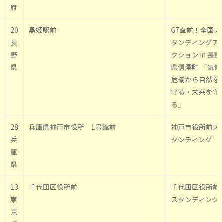
府
20
黒姫駅前
G7直前！全国ス
長
タンディングア
野
クション in 長野
県
県信濃町 「気候
危機から自然を
守る・未来を守
る」
28
兵庫県神戸市役所 1号館前
神戸市役所前ス
兵
タンディング
庫
県
13
千代田区役所前
千代田区役所前
東
スタンディング
京