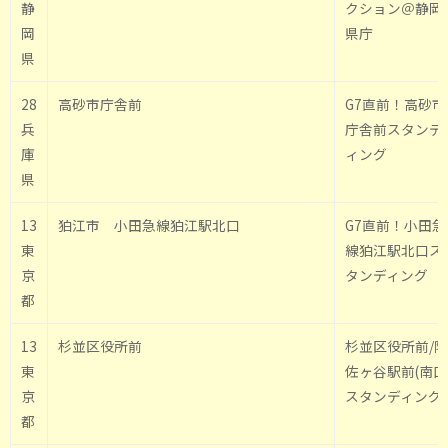
静
クション＠静岡
岡
県庁
県
28
高砂市庁舎前
G7直前！高砂市
兵
庁舎前スタンデ
庫
ィング
県
13
狛江市 小田急線狛江駅北口
G7直前！小田急
東
線狛江駅北口ス
京
タンディング
都
13
杉並区役所前
杉並区役所前/阿
東
佐ヶ谷駅前(南口
京
スタンディング
都