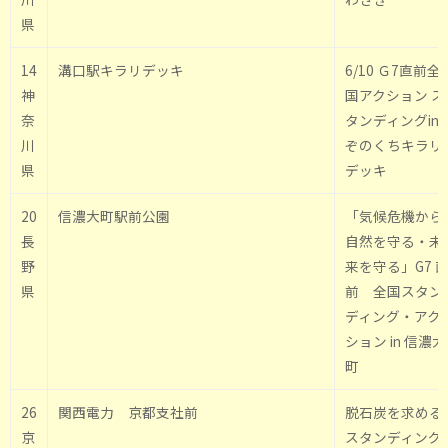
県
14
溝口駅キラリデッキ
6/10 Ｇ7直前全
神
国アクション ス
奈
タンディングin
川
ぞのくちキラリ
県
デッキ
20
信濃大町駅前公園
「気候危機から
長
自然を守る・未
野
来を守る」G7 
県
前 全国スタン
ディング・アク
ション in 信濃大
町
26
関西電力 京都支社前
脱石炭を求める
京
スタンディング