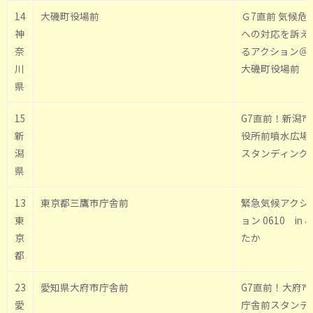
14
大磯町役場前
Ｇ7直前 気候危
神
への対応を訴え
奈
るアクション＠
川
大磯町役場前
県
15
G7直前！新潟市
新
役所前噴水広場
潟
スタンディング
県
13
東京都三鷹市庁舎前
緊急気候アクシ
東
ョン 0610 in 
京
たか
都
23
愛知県大府市庁舎前
G7直前！大府市
愛
庁舎前スタンデ