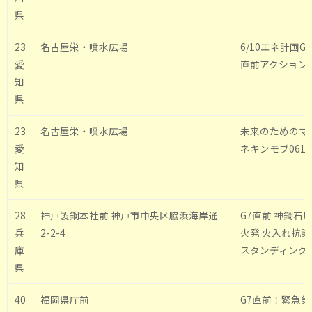
県
23
名古屋栄・噴水広場
6/10エネ計画G7
愛
直前アクション
知
県
23
名古屋栄・噴水広場
未来のためのマ
愛
ネキンモブ0610
知
県
28
神戸製鋼本社前 神戸市中央区脇浜海岸通
G7直前 神鋼石
兵
2-2-4
火発 火入れ抗議
庫
スタンディング
県
40
福岡県庁前
G7直前！緊急気