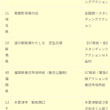
ングアクション
11
寄居町役場付近
全国統一スタン
埼
ディングアクシ
玉
ョン
県
10
道の駅尾瀬かたしな 芝生広場
【G7直前！全国
群
スタンディング
馬
アクション in 片
県
品村
40
福岡県春日市役所前（春日公園側）
G7直前！緊急気
福
候アクション＠
岡
春日市役所前
県
12
木更津市 駅前西口
木更津駅逆さ狸
千
きぬ太くん前ス