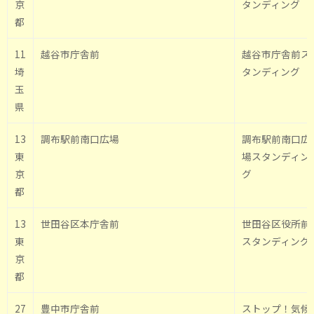
京
タンディング
都
11
越谷市庁舎前
越谷市庁舎前ス
埼
タンディング
玉
県
13
調布駅前南口広場
調布駅前南口広
東
場スタンディン
京
グ
都
13
世田谷区本庁舎前
世田谷区役所前
東
スタンディング
京
都
27
豊中市庁舎前
ストップ！気候