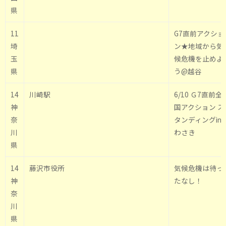
県
11
G7直前アクショ
埼
ン★地域から気
玉
候危機を止めよ
県
う@越谷
14
川崎駅
6/10 Ｇ7直前全
神
国アクション ス
奈
タンディングin
川
わさき
県
14
藤沢市役所
気候危機は待っ
神
たなし！
奈
川
県