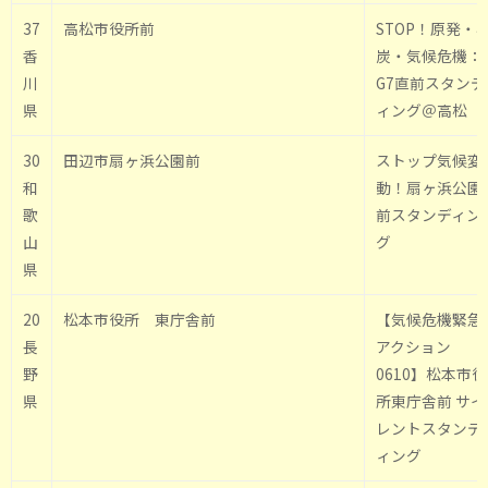
37
高松市役所前
STOP！原発・
香
炭・気候危機：
川
G7直前スタンデ
県
ィング＠高松
30
田辺市扇ヶ浜公園前
ストップ気候変
和
動！扇ヶ浜公園
歌
前スタンディン
山
グ
県
20
松本市役所 東庁舎前
【気候危機緊急
長
アクション
野
0610】松本市役
県
所東庁舎前 サイ
レントスタンデ
ィング