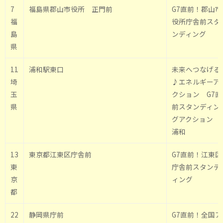
7
福島県郡山市役所 正門前
G7直前！郡山市
福
役所庁舎前スタ
島
ンディング
県
11
浦和駅東口
未来へつなげる
埼
♪エネルギーア
玉
クション G7直
県
前スタンディン
グアクション i
浦和
13
東京都江東区庁舎前
G7直前！江東区
東
庁舎前スタンデ
京
ィング
都
22
静岡県庁前
G7直前！全国ア