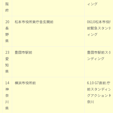
阪
ィング
府
20
松本市役所東庁舎玄関前
0610松本市役所
長
前緊急スタンデ
野
ィング
県
23
豊田市駅前
豊田市駅前スタ
愛
ンディング
知
県
14
横浜市役所前
6.10 G7直前 庁
神
前スタンディン
奈
グアクション 神
川
奈川
県