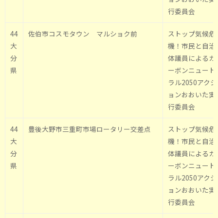
行委員会
44
佐伯市コスモタウン マルショク前
ストップ気候危
大
機！市民と自治
分
体議員によるカ
県
ーボンニュート
ラル2050アクシ
ョンおおいた実
行委員会
44
豊後大野市三重町市場ロータリー交差点
ストップ気候危
大
機！市民と自治
分
体議員によるカ
県
ーボンニュート
ラル2050アクシ
ョンおおいた実
行委員会