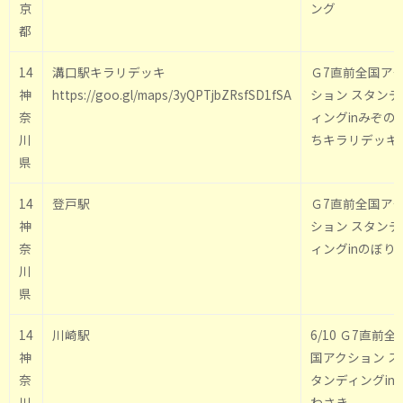
京
ング
都
14
溝口駅キラリデッキ
Ｇ7直前全国ア
神
https://goo.gl/maps/3yQPTjbZRsfSD1fSA
ション スタンデ
奈
ィングinみぞの
川
ちキラリデッキ
県
14
登戸駅
Ｇ7直前全国ア
神
ション スタンデ
奈
ィングinのぼり
川
県
14
川崎駅
6/10 Ｇ7直前全
神
国アクション ス
奈
タンディングin
川
わさき