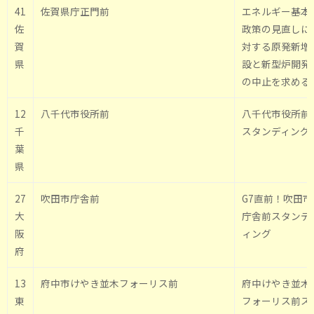
41
佐賀県庁正門前
エネルギー基本
佐
政策の見直しに
賀
対する原発新増
県
設と新型炉開発
の中止を求める
12
八千代市役所前
八千代市役所前
千
スタンディング
葉
県
27
吹田市庁舎前
G7直前！吹田市
大
庁舎前スタンデ
阪
ィング
府
13
府中市けやき並木フォーリス前
府中けやき並木
東
フォーリス前ス