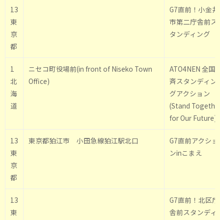
13
G7直前！小金井
東
市第二庁舎前ス
京
タンディング
都
1
ニセコ町役場前(in front of Niseko Town
ATO4NEN 全国
北
Office)
斉スタンディン
海
グアクション
道
(Stand Togethe
for Our Future)
13
東京都狛江市 小田急線狛江駅北口
G7直前アクショ
東
ンinこまえ
京
都
13
G7直前！北区庁
東
舎前スタンディ