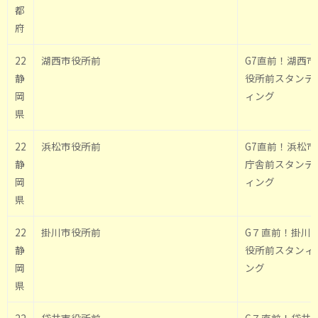
都
府
22
湖西市役所前
G7直前！湖西市
静
役所前スタンデ
岡
ィング
県
22
浜松市役所前
G7直前！浜松市
静
庁舎前スタンデ
岡
ィング
県
22
掛川市役所前
G７直前！掛川
静
役所前スタンィ
岡
ング
県