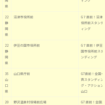
岡
ィング
県
22
沼津市役所前
G７直前！沼津
静
役所前スタンデ
岡
ィング
県
22
伊豆の国市役所前
G７直前！伊豆
静
国市役所前スタ
岡
ンディング
県
35
山口県庁前
G7直前！全国一
山
斉スタンディン
口
グ・アクションi
県
山口
20
野沢温泉村役場前広場
G7 直前！全国