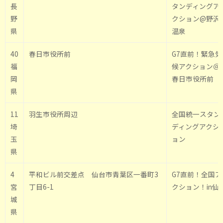
長
タンディングア
野
クション@野沢
県
温泉
40
春日市役所前
G7直前！緊急気
福
候アクション＠
岡
春日市役所前
県
11
羽生市役所周辺
全国統一スタン
埼
ディングアクシ
玉
ョン
県
4
平和ビル前交差点 仙台市青葉区一番町3
G7直前！全国ア
宮
丁目6-1
クション！in仙
城
県