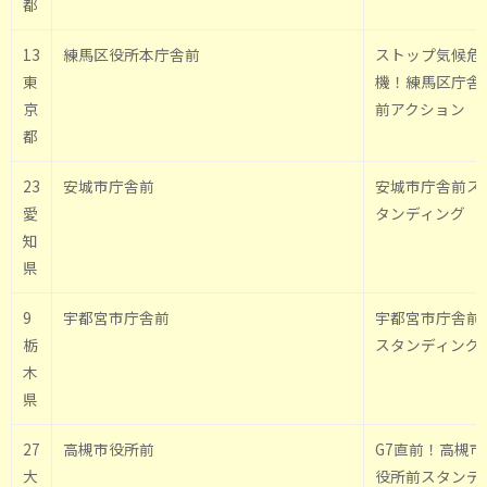
都
13
練馬区役所本庁舎前
ストップ気候危
東
機！練馬区庁舎
京
前アクション
都
23
安城市庁舎前
安城市庁舎前ス
愛
タンディング
知
県
9
宇都宮市庁舎前
宇都宮市庁舎前
栃
スタンディング
木
県
27
高槻市役所前
G7直前！高槻市
大
役所前スタンデ