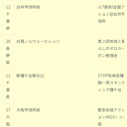
12
白井市役所前
Ｇ7直前!全国ア
千
ション@白井市
葉
役所
県
20
白馬ノルウェービレッジ
第３回地域と暮
長
らしのゼロカー
野
ボン勉強会
県
12
新鎌ケ谷駅北口
STOP気候危機
千
国一斉スタンデ
葉
ィング鎌ケ谷
県
27
大阪市役所前
緊急気候アクシ
大
ョン0610ｉｎ大
阪
阪