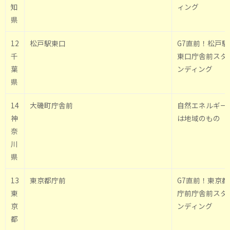
知
ィング
県
12
松戸駅東口
G7直前！松戸駅
千
東口庁舎前スタ
葉
ンディング
県
14
大磯町庁舎前
自然エネルギー
神
は地域のもの
奈
川
県
13
東京都庁前
G7直前！東京都
東
庁前庁舎前スタ
京
ンディング
都