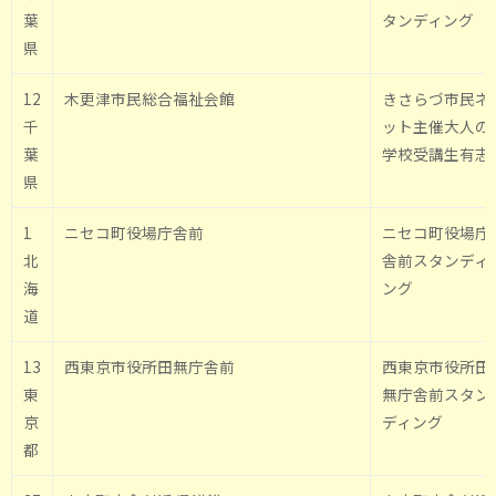
葉
タンディング
県
12
木更津市民総合福祉会館
きさらづ市民ネ
千
ット主催大人の
葉
学校受講生有志
県
1
ニセコ町役場庁舎前
ニセコ町役場庁
北
舎前スタンディ
海
ング
道
13
西東京市役所田無庁舎前
西東京市役所田
東
無庁舎前スタン
京
ディング
都