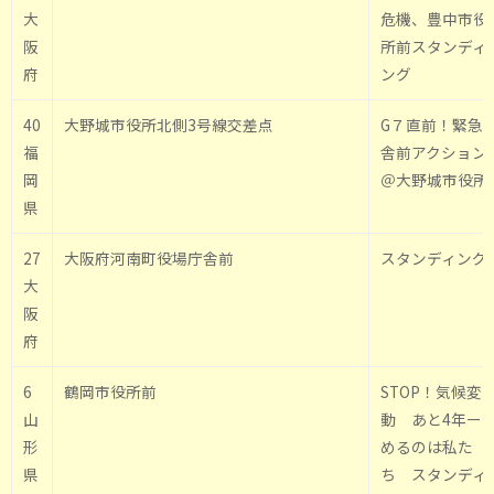
大
危機、豊中市役
阪
所前スタンディ
府
ング
40
大野城市役所北側3号線交差点
G７直前！緊急
福
舎前アクション
岡
＠大野城市役所
県
27
大阪府河南町役場庁舎前
スタンディング
大
阪
府
6
鶴岡市役所前
STOP！気候変
山
動 あと4年ー
形
めるのは私た
県
ち スタンディ