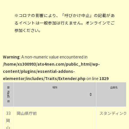
※コロナの影響により、「呼びかけ中止」の記載があ
るイベントは一般参加は行えません。オンラインでご
参加ください。
Warning
: A non-numeric value encountered in
/home/xs300993/ato4nen.com/public_html/wp-
content/plugins/essential-addons-
elementor/includes/Traits/Extender.php
on line
1829
都
場所
企画名
道
府
県
33
岡山県庁前
スタンディング
岡
山