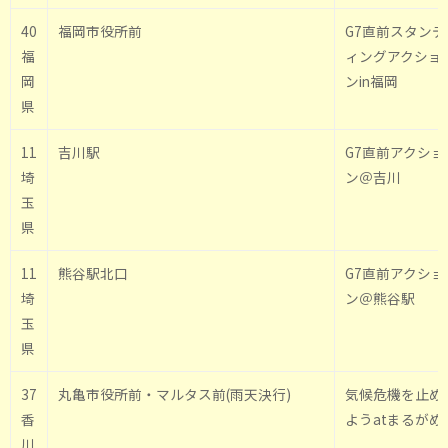
40
福岡市役所前
G7直前スタンデ
福
ィングアクショ
岡
ンin福岡
県
11
吉川駅
G7直前アクショ
埼
ン＠吉川
玉
県
11
熊谷駅北口
G7直前アクショ
埼
ン＠熊谷駅
玉
県
37
丸亀市役所前・マルタス前(雨天決行)
気候危機を止め
香
ようatまるがめ
川