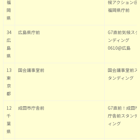
福
候アクション＠
岡
福岡県庁前
県
34
広島県庁前
G7直前気候スタ
広
ンディング
島
0610@広島
県
13
国会議事堂前
国会議事堂前ス
東
タンディング
京
都
12
成田市庁舎前
G7直前！成田市
千
庁舎前スタンデ
葉
ィング
県