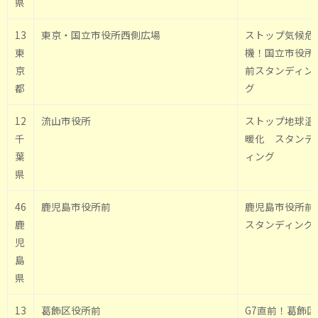
県
13
東京・国立市役所西側広場
ストップ気候危
東
機！国立市役所
京
前スタンディン
都
グ
12
流山市役所
ストップ地球温
千
暖化 スタンデ
葉
ィング
県
46
鹿児島市役所前
鹿児島市役所前
鹿
スタンディング
児
島
県
13
葛飾区役所前
G7直前！葛飾区