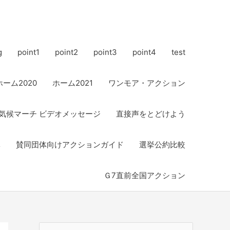
g
point1
point2
point3
point4
test
ホーム2020
ホーム2021
ワンモア・アクション
気候マーチ ビデオメッセージ
直接声をとどけよう
体
賛同団体向けアクションガイド
選挙公約比較
Ｇ7直前全国アクション