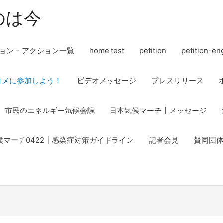
のは今
ョン – アクション一覧
home test
petition
petition-en
コメに参加しよう！
ビデオメッセージ
プレスリリース
市民のエネルギー気候会議
日本気候マーチ┃メッセージ
候マーチ0422┃感染症対策ガイドライン
記者会見
賛同団