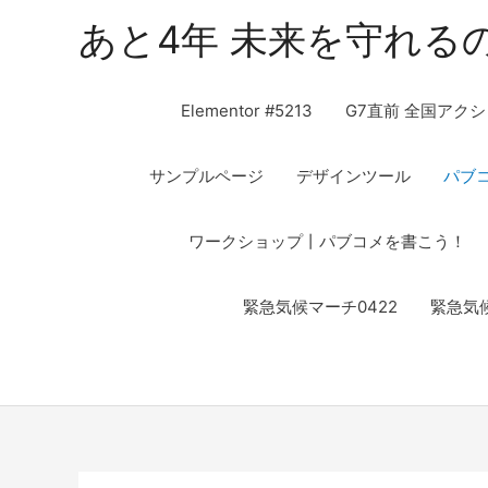
あと4年 未来を守れる
Elementor #5213
G7直前 全国アクシ
サンプルページ
デザインツール
パブ
ワークショップ丨パブコメを書こう！
緊急気候マーチ0422
緊急気